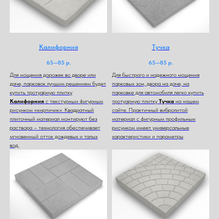
Калифорния
Тучка
65—85
р.
65—85
р.
Для мощения дорожек во дворе или
Для быстрого и надежного мощения
даче, парковок лучшим решением будет
парковых зон, двора на даче, на
купить тротуарную плитку
парковке для автомобиля легко купить
Калифорния
с текстурным фигурным
тротуарную плитку
Тучка
на нашем
рисунком «кирпичик». Квадратный
сайте. Практичный вибролитой
плиточный материал монтируют без
материал с фигурным профильным
раствора – технология обеспечивает
рисунком имеет универсальные
мгновенный отток дождевых и талых
характеристики и параметры
вод.