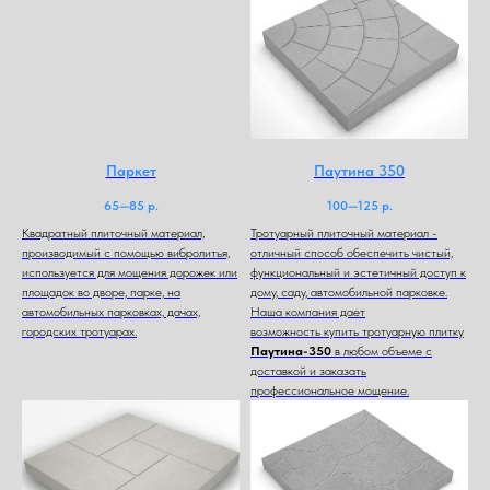
Паркет
Паутина 350
65—85
р.
100—125
р.
Квадратный плиточный материал,
Тротуарный плиточный материал -
производимый с помощью вибролитья,
отличный способ обеспечить чистый,
используется для мощения дорожек или
функциональный и эстетичный доступ к
площадок во дворе, парке, на
дому, саду, автомобильной парковке.
автомобильных парковках, дачах,
Наша компания дает
городских тротуарах.
возможность купить тротуарную плитку
Паутина-350
в любом объеме с
доставкой и заказать
профессиональное мощение.