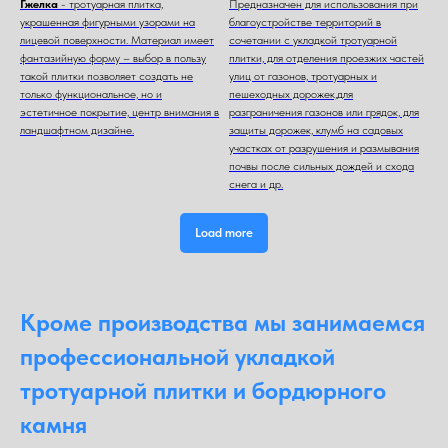
Гжелка
- тротуарная плитка,
Предназначен для использования при
украшенная фигурными узорами на
благоустройстве территорий в
лицевой поверхности. Материал имеет
сочетании с укладкой тротуарной
фантазийную форму – выбор в пользу
плитки, для отделения проезжих частей
такой плитки позволяет создать не
улиц от газонов, тротуарных и
только функциональное, но и
пешеходных дорожек,для
эстетичное покрытие, центр внимания в
разграничения газонов или грядок, для
ландшафтном дизайне.
защиты дорожек, клумб на садовых
участках от разрушения и размывания
почвы после сильных дождей и схода
снега и др.
Load more
Кроме производства мы занимаемся
профессиональной укладкой
тротуарной плитки и бордюрного
камня