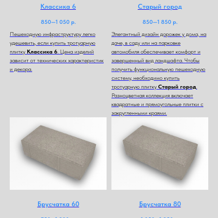
Классика 6
Старый город
850—1 050
р.
850—1 850
р.
Пешеходную инфраструктуру легко
Элегантный дизайн дорожек у дома, на
удешевить, если купить тротуарную
даче, в саду или на парковке
плитку
Классика 6
. Цена изделий
автомобиля обеспечивает комфорт и
зависит от технических характеристик
завершенный вид ландшафта. Чтобы
и декора.
получить функциональную пешеходную
систему, необходимо купить
тротуарную плитку
Старый город
.
Разноцветная коллекция включает
квадратные и прямоугольные плитки с
закругленными краями.
Брусчатка 60
Брусчатка 80