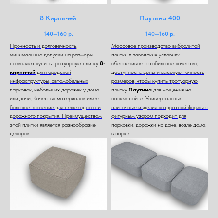
8 Кирпичей
Паутина 400
140—160
р.
140—160
р.
Прочность и долговечность,
Массовое производство вибролитой
минимальные допуски на размеры
плитки в заводских условиях
позволяют купить тротуарную плитку
8-
обеспечивает стабильное качество,
кирпичей
для городской
доступность цены и высокую точность
инфраструктуры, автомобильных
размеров, чтобы купить тротуарную
парковок, небольших дорожек у дома
плитку
Паутина
для мощения на
или дачи. Качество материалов имеет
нашем сайте. Универсальные
большое значение для пешеходного и
плиточные изделия квадратной формы с
дорожного покрытия. Преимуществом
фигурным узором подходит для
этой плитки является разнообразие
парковки, дорожки на даче, возле дома,
декоров.
в парке.