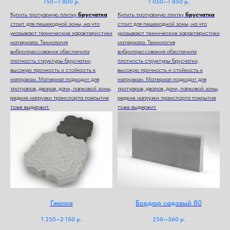
750—1 800
р.
1 050—1 850
р.
Купить тротуарную плитку
брусчатка
Купить тротуарную плитку
брусчатка
стоит для пешеходной зоны, на что
стоит для пешеходной зоны, на что
указывают технические характеристики
указывают технические характеристики
материала. Технология
материала. Технология
вибропрессования обеспечила
вибропрессования обеспечила
плотность структуры брусчатки,
плотность структуры брусчатки,
высокую прочность и стойкость к
высокую прочность и стойкость к
нагрузкам. Материал подходит для
нагрузкам. Материал подходит для
тротуаров, дворов, дачи, парковой зоны,
тротуаров, дворов, дачи, парковой зоны,
редкие нагрузки транспорта покрытие
редкие нагрузки транспорта покрытие
тоже выдержит.
тоже выдержит.
Гжелка
Бордюр садовый 80
1 250—2 150
р.
250—560
р.