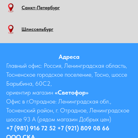
Санкт-Петербург
Шлиссельбург
Адреса
Главный офис: Россия, Ленинградская область,
Тосненское городское поселение, Тосно, шоссе
Барыбина, 60C2,
ориентир магазин
«Светофор»
Офис в г.Отрадное: Ленинградская обл.,
Тосненский район, г. Отрадное, Ленинградское
шоссе 93 А (рядом магазин Добрых цен)
+7 (981) 916 72 52 +7 (921) 809 08 66
ООО СКА