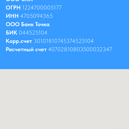
ОГРН
1224700005177
ИНН
4705094365
ООО Банк Точка
БИК
044525104
Корр.счет
30101810745374525104
Расчетный счет
40702810803500032347