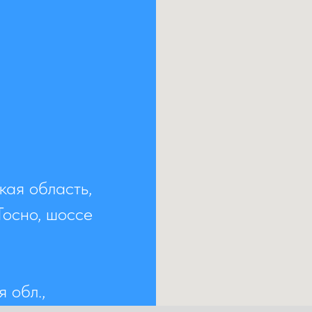
кая область,
Тосно, шоссе
 обл.,