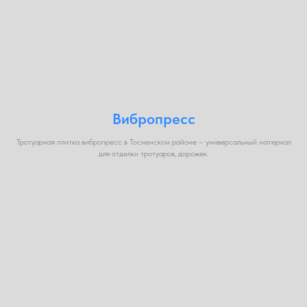
Вибропресс
Тротуарная плитка вибропресс в Тосненском районе – универсальный материал
для отделки тротуаров, дорожек.