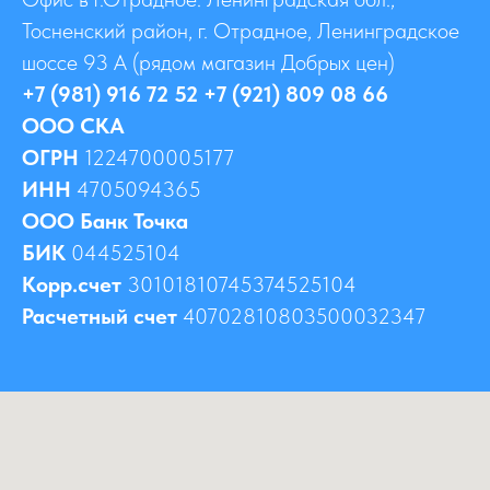
Тосненский район, г. Отрадное, Ленинградское
шоссе 93 А (рядом магазин Добрых цен)
+7 (981) 916 72 52 +7 (921) 809 08 66
ООО СКА
ОГРН
1224700005177
ИНН
4705094365
ООО Банк Точка
БИК
044525104
Корр.счет
30101810745374525104
Расчетный счет
40702810803500032347