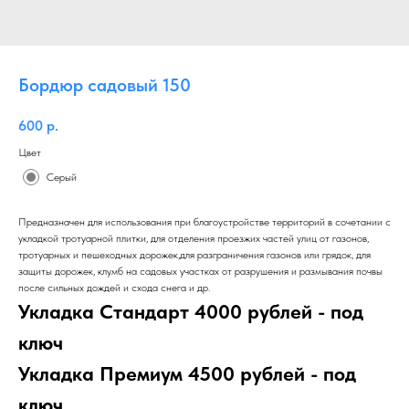
Бордюр садовый 150
600
р.
Цвет
Серый
Предназначен для использования при благоустройстве территорий в сочетании с
укладкой тротуарной плитки, для отделения проезжих частей улиц от газонов,
тротуарных и пешеходных дорожек,для разграничения газонов или грядок, для
защиты дорожек, клумб на садовых участках от разрушения и размывания почвы
после сильных дождей и схода снега и др.
Укладка Стандарт 4000 рублей - под
ключ
Укладка Премиум 4500 рублей - под
ключ