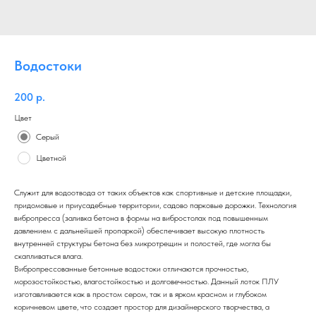
Водостоки
200
р.
Цвет
Серый
Цветной
Служит для водоотвода от таких объектов как спортивные и детские площадки,
придомовые и приусадебные территории, садово парковые дорожки. Технология
вибропресса (заливка бетона в формы на вибростолах под повышенным
давлением с дальнейшей пропаркой) обеспечивает высокую плотность
внутренней структуры бетона без микротрещин и полостей, где могла бы
скапливаться влага.
Вибропрессованные бетонные водостоки отличаются прочностью,
морозостойкостью, влагостойкостью и долговечностью. Данный лоток ПЛУ
изготавливается как в простом сером, так и в ярком красном и глубоком
коричневом цвете, что создает простор для дизайнерского творчества, а