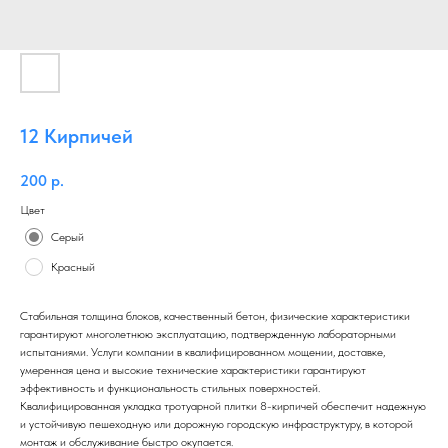
12 Кирпичей
200
р.
Цвет
Серый
Красный
Стабильная толщина блоков, качественный бетон, физические характеристики
гарантируют многолетнюю эксплуатацию, подтвержденную лабораторными
испытаниями. Услуги компании в квалифицированном мощении, доставке,
умеренная цена и высокие технические характеристики гарантируют
эффективность и функциональность стильных поверхностей.
Квалифицированная укладка тротуарной плитки 8-кирпичей обеспечит надежную
и устойчивую пешеходную или дорожную городскую инфраструктуру, в которой
монтаж и обслуживание быстро окупается.