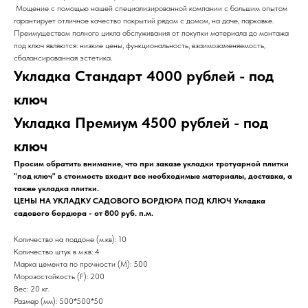
Мощение с помощью нашей специализированной компании с большим опытом
гарантирует отличное качество покрытий рядом с домом, на даче, парковке.
Преимуществом полного цикла обслуживания от покупки материала до монтажа
под ключ являются: низкие цены, функциональность, взаимозаменяемость,
сбалансированная эстетика.
Укладка Стандарт 4000 рублей - под
ключ
Укладка Премиум 4500 рублей - под
ключ
Просим обратить внимание, что при заказе укладки тротуарной плитки
"под ключ" в стоимость входит все необходимые материалы, доставка, а
также укладка плитки.
ЦЕНЫ НА УКЛАДКУ САДОВОГО БОРДЮРА ПОД КЛЮЧ Укладка
садового бордюра - от 800 руб. п.м.
Количество на поддоне (м.кв): 10
Количество штук в м.кв: 4
Марка цемента по прочности (M): 500
Морозостойкость (F): 200
Вес: 20 кг.
Размер (мм): 500*500*50